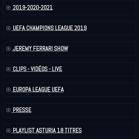
2019-2020-2021
UEFA CHAMPIONS LEAGUE 2019
JEREMY FERRARI SHOW
CLIPS - VIDÉOS - LIVE
EUROPA LEAGUE UEFA
PRESSE
PLAYLIST ASTURIA 18 TITRES